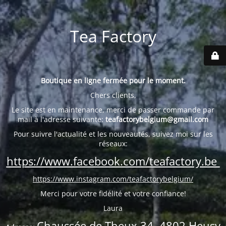
Tea Factory
Boutique en ligne fermée pour le moment.
Chers clients,
Le site est en maintenance, merci de passer commande par
mail à l'adresse suivante:
teafactorybelgium@gmail.com
Pour suivre l'actualité et les nouveautés, suivez moi sur les
réseaux:
https://www.facebook.com/teafactory.be
https://www.instagram.com/teafactorybelgium/
Merci pour votre fidélité et votre confiance!
Laura
Chaussée de Theux 34, 4802 Heusy