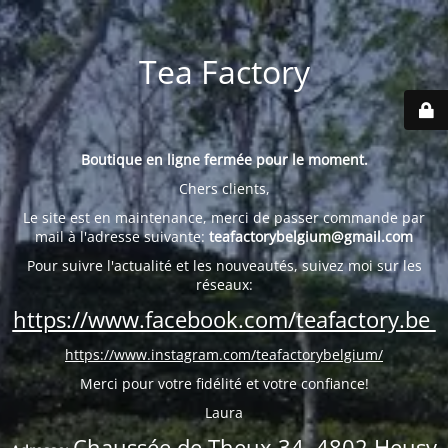
Tea Factory
Boutique en ligne fermée pour le moment.
Chers clients,
Le site est en maintenance, merci de passer commande par
mail à l'adresse suivante:
teafactorybelgium@gmail.com
Pour suivre l'actualité et les nouveautés, suivez moi sur les
réseaux:
https://www.facebook.com/teafactory.be
https://www.instagram.com/teafactorybelgium/
Merci pour votre fidélité et votre confiance!
Laura
Chaussée de Theux 34, 4802 Heusy