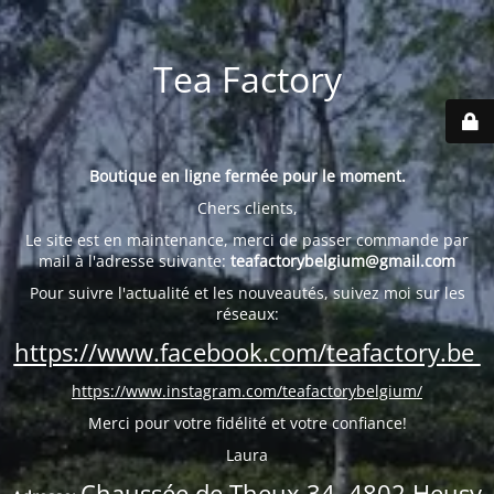
Tea Factory
Boutique en ligne fermée pour le moment.
Chers clients,
Le site est en maintenance, merci de passer commande par
mail à l'adresse suivante:
teafactorybelgium@gmail.com
Pour suivre l'actualité et les nouveautés, suivez moi sur les
réseaux:
https://www.facebook.com/teafactory.be
https://www.instagram.com/teafactorybelgium/
Merci pour votre fidélité et votre confiance!
Laura
Chaussée de Theux 34, 4802 Heusy