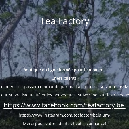
Tea Factory
Boutique en ligne fermée pour le moment.
Chers clients,
ce, merci de passer commande par mail à l'adresse suivante:
teafa
Pour suivre l'actualité et les nouveautés, suivez moi sur les réseaux
https://www.facebook.com/teafactory.be
https://www.instagram.com/teafactorybelgium/
Merci pour votre fidélité et votre confiance!