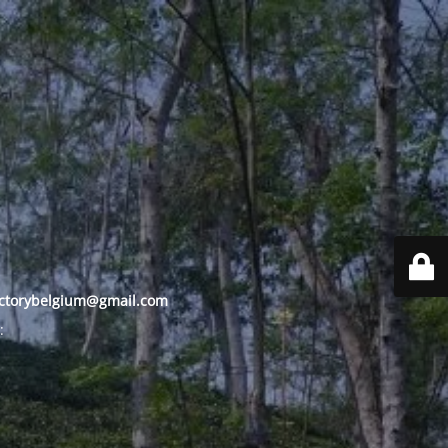
ctorybelgium@gmail.com
: