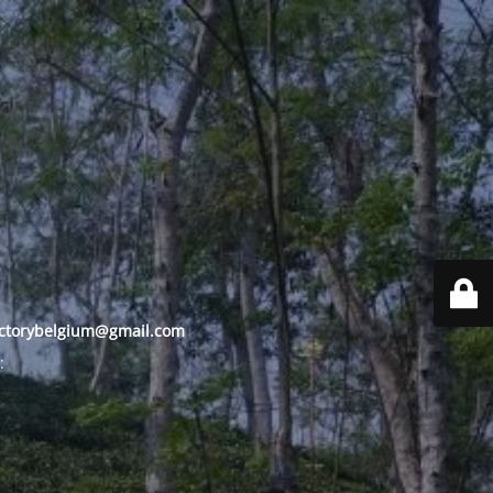
ctorybelgium@gmail.com
: