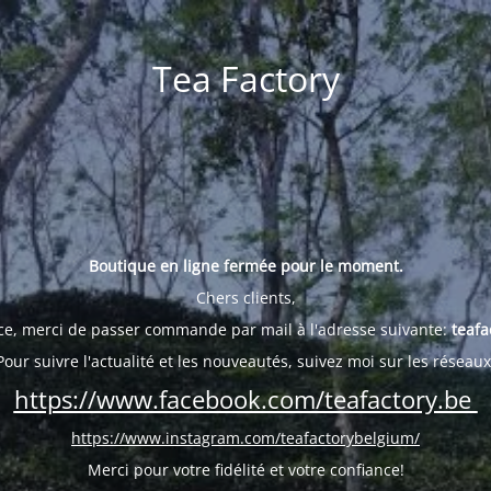
Tea Factory
Boutique en ligne fermée pour le moment.
Chers clients,
ce, merci de passer commande par mail à l'adresse suivante:
teafa
Pour suivre l'actualité et les nouveautés, suivez moi sur les réseaux
https://www.facebook.com/teafactory.be
https://www.instagram.com/teafactorybelgium/
Merci pour votre fidélité et votre confiance!