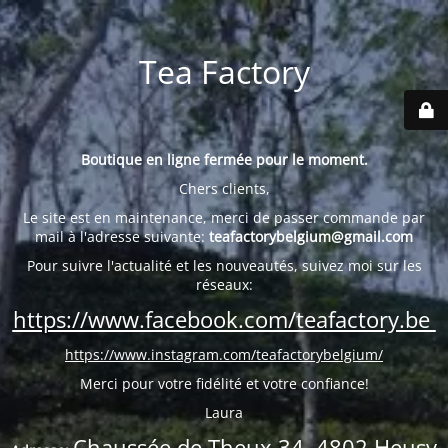
Tea Factory
Boutique en ligne fermée pour le moment.
Chers clients,
Le site est en maintenance, merci de passer commande par
mail à l'adresse suivante:
teafactorybelgium@gmail.com
Pour suivre l'actualité et les nouveautés, suivez moi sur les
réseaux:
https://www.facebook.com/teafactory.be
https://www.instagram.com/teafactorybelgium/
Merci pour votre fidélité et votre confiance!
Laura
Chaussée de Theux 34, 4802 Heusy